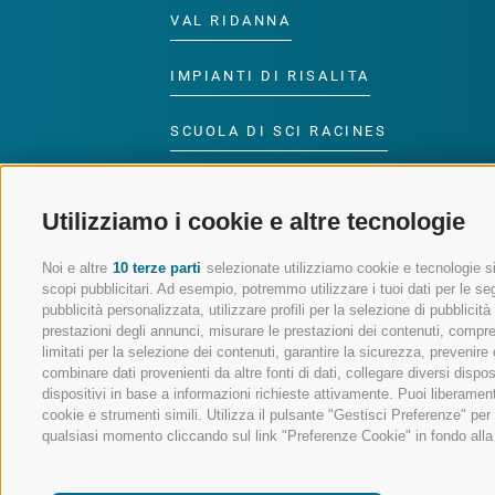
VAL RIDANNA
IMPIANTI DI RISALITA
SCUOLA DI SCI RACINES
LUISL'S SKI SCHOOL A
RACINES
Utilizziamo i cookie e altre tecnologie
Noi e altre
10 terze parti
selezionate utilizziamo cookie e tecnologie sim
scopi pubblicitari. Ad esempio, potremmo utilizzare i tuoi dati per le segu
pubblicità personalizzata, utilizzare profili per la selezione di pubblicit
prestazioni degli annunci, misurare le prestazioni dei contenuti, comprend
SEGUICI SUI SOCIAL
limitati per la selezione dei contenuti, garantire la sicurezza, prevenire
combinare dati provenienti da altre fonti di dati, collegare diversi dispo
dispositivi in base a informazioni richieste attivamente. Puoi liberament
cookie e strumenti simili. Utilizza il pulsante "Gestisci Preferenze" pe
qualsiasi momento cliccando sul link "Preferenze Cookie" in fondo alla p