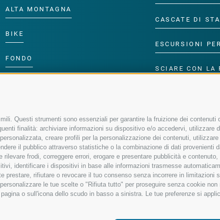
ALTA MONTAGNA
CASCATE DI ST
BIKE
ESCURSIONI PE
FONDO
SCIARE CON LA 
ACQUA DA VIVERE
PROGRAMMA PE
ili. Questi strumenti sono essenziali per garantire la fruizione dei contenuti d
enti finalità: archiviare informazioni su dispositivo e/o accedervi, utilizzare dati
à personalizzata, creare profili per la personalizzazione dei contenuti, utilizzare
ere il pubblico attraverso statistiche o la combinazione di dati provenienti da f
 e rilevare frodi, correggere errori, erogare e presentare pubblicità e contenuto
sitivi, identificare i dispositivi in base alle informazioni trasmesse automaticam
e prestare, rifiutare o revocare il tuo consenso senza incorrere in limitazioni 
r personalizzare le tue scelte o "Rifiuta tutto" per proseguire senza cookie no
agina o sull'icona dello scudo in basso a sinistra. Le tue preferenze si applic