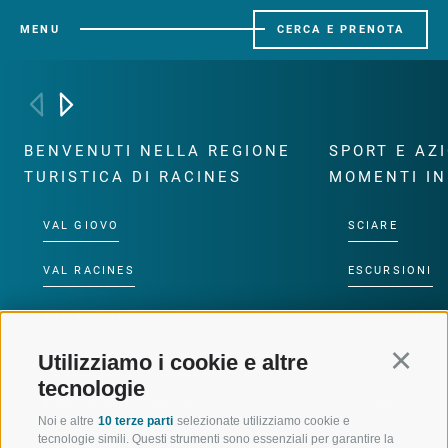
MENU
CERCA E PRENOTA
BENVENUTI NELLA REGIONE
SPORT E AZ
TURISTICA DI RACINES
MOMENTI IN
VAL GIOVO
SCIARE
VAL RACINES
ESCURSIONI
VAL RIDANNA
ALTA MONTA
Utilizziamo i cookie e altre
Continu
IMPIANTI DI RISALITA
BIKE
tecnologie
SCUOLA DI SCI RACINES
FONDO
Noi e altre
10 terze parti
selezionate utilizziamo cookie e
tecnologie simili. Questi strumenti sono essenziali per garantire la