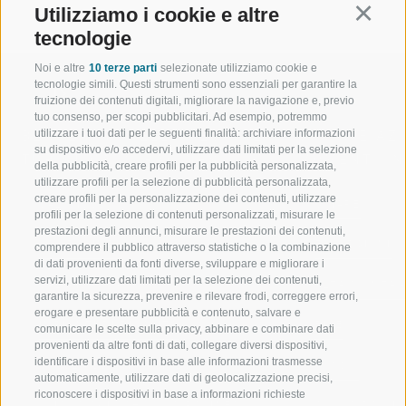
Utilizziamo i cookie e altre
Continu
tecnologie
Noi e altre
10 terze parti
selezionate utilizziamo cookie e
tecnologie simili. Questi strumenti sono essenziali per garantire la
fruizione dei contenuti digitali, migliorare la navigazione e, previo
tuo consenso, per scopi pubblicitari. Ad esempio, potremmo
utilizzare i tuoi dati per le seguenti finalità: archiviare informazioni
BENVENUTI NELLA REGIONE
SPORT E AZ
su dispositivo e/o accedervi, utilizzare dati limitati per la selezione
TURISTICA DI RACINES
MOMENTI IN
della pubblicità, creare profili per la pubblicità personalizzata,
utilizzare profili per la selezione di pubblicità personalizzata,
creare profili per la personalizzazione dei contenuti, utilizzare
VAL GIOVO
SCIARE
profili per la selezione di contenuti personalizzati, misurare le
prestazioni degli annunci, misurare le prestazioni dei contenuti,
VAL RACINES
ESCURSIONI
comprendere il pubblico attraverso statistiche o la combinazione
di dati provenienti da fonti diverse, sviluppare e migliorare i
servizi, utilizzare dati limitati per la selezione dei contenuti,
VAL RIDANNA
ALTA MONTA
garantire la sicurezza, prevenire e rilevare frodi, correggere errori,
erogare e presentare pubblicità e contenuto, salvare e
IMPIANTI DI RISALITA
BIKE
comunicare le scelte sulla privacy, abbinare e combinare dati
provenienti da altre fonti di dati, collegare diversi dispositivi,
identificare i dispositivi in base alle informazioni trasmesse
SCUOLA DI SCI RACINES
FONDO
automaticamente, utilizzare dati di geolocalizzazione precisi,
riconoscere i dispositivi in base a informazioni richieste
LUISL'S SKI SCHOOL A RACINES
ACQUA DA VIV