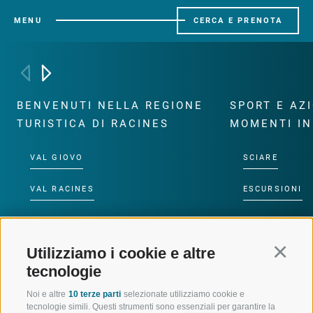
MENU
CERCA E PRENOTA
BENVENUTI NELLA REGIONE
SPORT E AZ
TURISTICA DI RACINES
MOMENTI IN
VAL GIOVO
SCIARE
VAL RACINES
ESCURSIONI
VAL RIDANNA
ALTA MONTA
Utilizziamo i cookie e altre
Continu
IMPIANTI DI RISALITA
BIKE
tecnologie
SCUOLA DI SCI RACINES
FONDO
Noi e altre
10 terze parti
selezionate utilizziamo cookie e
tecnologie simili. Questi strumenti sono essenziali per garantire la