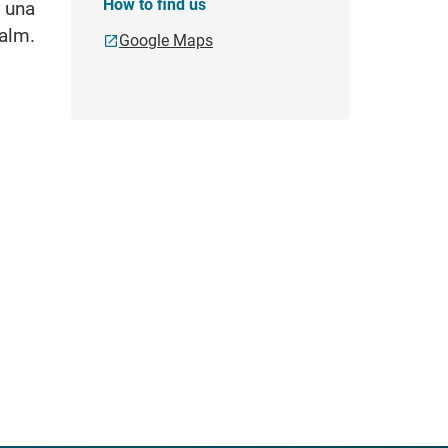
How to find us
o una
galm.
Google Maps