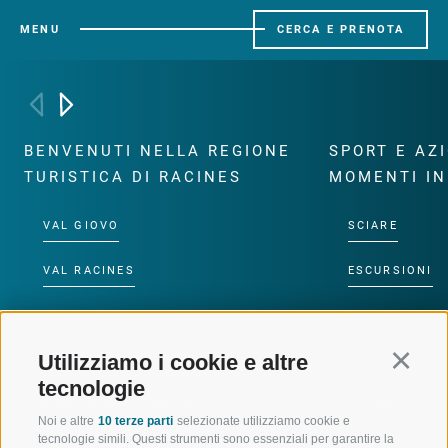
MENU
CERCA E PRENOTA
BENVENUTI NELLA REGIONE
SPORT E AZ
TURISTICA DI RACINES
MOMENTI IN
VAL GIOVO
SCIARE
VAL RACINES
ESCURSIONI
VAL RIDANNA
ALTA MONTA
Utilizziamo i cookie e altre
Continu
IMPIANTI DI RISALITA
BIKE
tecnologie
SCUOLA DI SCI RACINES
FONDO
Noi e altre
10 terze parti
selezionate utilizziamo cookie e
tecnologie simili. Questi strumenti sono essenziali per garantire la