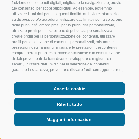
LUISL'S SKI SCHOOL A RACINES
ACQUA DA VIV
fruizione dei contenuti digitali, migliorare la navigazione e, previo
tuo consenso, per scopi pubblicitari. Ad esempio, potremmo
utilizzare i tuoi dati per le seguenti finalità: archiviare informazioni
su dispositivo e/o accedervi, utilizzare dati limitati per la selezione
della pubblicità, creare profili per la pubblicità personalizzata,
utilizzare profili per la selezione di pubblicità personalizzata,
creare profili per la personalizzazione dei contenuti, utilizzare
SEGUICI SUI SOCIAL
profili per la selezione di contenuti personalizzati, misurare le
prestazioni degli annunci, misurare le prestazioni dei contenuti,
comprendere il pubblico attraverso statistiche o la combinazione
di dati provenienti da fonti diverse, sviluppare e migliorare i
servizi, utilizzare dati limitati per la selezione dei contenuti,
garantire la sicurezza, prevenire e rilevare frodi, correggere errori,
erogare e presentare pubblicità e contenuto, salvare e
comunicare le scelte sulla privacy, abbinare e combinare dati
provenienti da altre fonti di dati, collegare diversi dispositivi,
Accetta cookie
CREDITS
|
MAPPA DEL SITO
|
AMMINISTRAZIONE
identificare i dispositivi in base alle informazioni trasmesse
TRASPARENTE
|
COOKIE POLICY
|
PRIVACY
|
Preferenze Cookies
automaticamente, utilizzare dati di geolocalizzazione precisi,
riconoscere i dispositivi in base a informazioni richieste
Rifiuta tutto
attivamente. Puoi liberamente prestare, rifiutare o revocare il tuo
consenso senza incorrere in limitazioni sostanziali. Cliccando su
Maggiori informazioni
"Accetta cookie," acconsenti all'uso di cookie e strumenti simili.
Utilizza il pulsante "Gestisci Preferenze" per personalizzare le tue
scelte o "Rifiuta tutto" per proseguire senza cookie non
strettamente necessari. Puoi modificare le tue preferenze in