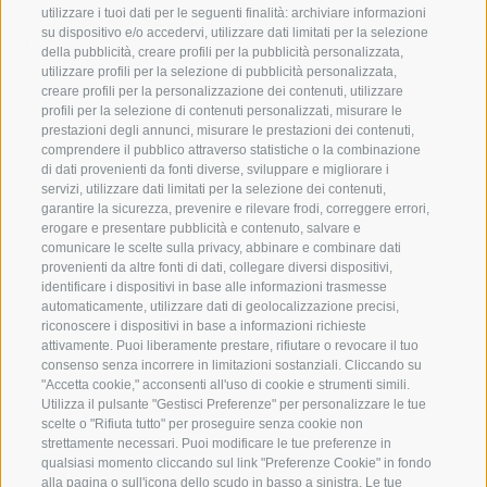
utilizzare i tuoi dati per le seguenti finalità: archiviare informazioni
BENVENUTI NELLA REGIONE
SPORT E AZ
su dispositivo e/o accedervi, utilizzare dati limitati per la selezione
TURISTICA DI RACINES
MOMENTI IN
della pubblicità, creare profili per la pubblicità personalizzata,
utilizzare profili per la selezione di pubblicità personalizzata,
creare profili per la personalizzazione dei contenuti, utilizzare
VAL GIOVO
SCIARE
profili per la selezione di contenuti personalizzati, misurare le
prestazioni degli annunci, misurare le prestazioni dei contenuti,
VAL RACINES
ESCURSIONI
comprendere il pubblico attraverso statistiche o la combinazione
di dati provenienti da fonti diverse, sviluppare e migliorare i
servizi, utilizzare dati limitati per la selezione dei contenuti,
VAL RIDANNA
ALTA MONTA
garantire la sicurezza, prevenire e rilevare frodi, correggere errori,
erogare e presentare pubblicità e contenuto, salvare e
IMPIANTI DI RISALITA
BIKE
comunicare le scelte sulla privacy, abbinare e combinare dati
provenienti da altre fonti di dati, collegare diversi dispositivi,
identificare i dispositivi in base alle informazioni trasmesse
SCUOLA DI SCI RACINES
FONDO
automaticamente, utilizzare dati di geolocalizzazione precisi,
riconoscere i dispositivi in base a informazioni richieste
LUISL'S SKI SCHOOL A RACINES
ACQUA DA VIV
attivamente. Puoi liberamente prestare, rifiutare o revocare il tuo
consenso senza incorrere in limitazioni sostanziali. Cliccando su
"Accetta cookie," acconsenti all'uso di cookie e strumenti simili.
Utilizza il pulsante "Gestisci Preferenze" per personalizzare le tue
scelte o "Rifiuta tutto" per proseguire senza cookie non
strettamente necessari. Puoi modificare le tue preferenze in
qualsiasi momento cliccando sul link "Preferenze Cookie" in fondo
SEGUICI SUI SOCIAL
alla pagina o sull'icona dello scudo in basso a sinistra. Le tue