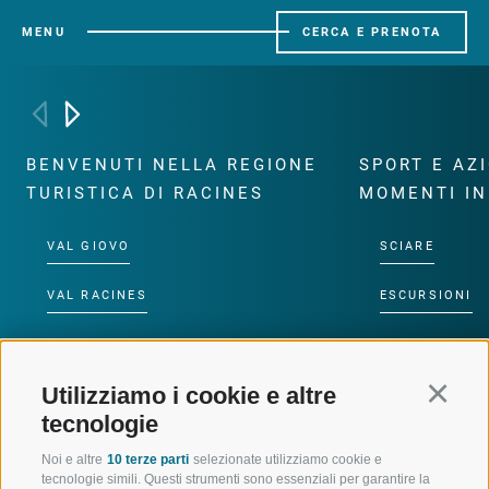
MENU
CERCA E PRENOTA
BENVENUTI NELLA REGIONE
SPORT E AZ
TURISTICA DI RACINES
MOMENTI IN
VAL GIOVO
SCIARE
VAL RACINES
ESCURSIONI
VAL RIDANNA
ALTA MONTA
Utilizziamo i cookie e altre
Continu
IMPIANTI DI RISALITA
BIKE
tecnologie
SCUOLA DI SCI RACINES
FONDO
Noi e altre
10 terze parti
selezionate utilizziamo cookie e
tecnologie simili. Questi strumenti sono essenziali per garantire la