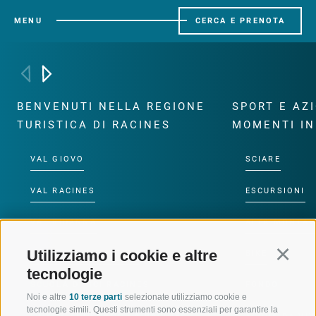
MENU
CERCA E PRENOTA
BENVENUTI NELLA REGIONE
SPORT E AZ
TURISTICA DI RACINES
MOMENTI IN
VAL GIOVO
SCIARE
VAL RACINES
ESCURSIONI
VAL RIDANNA
ALTA MONTA
Utilizziamo i cookie e altre
Continu
IMPIANTI DI RISALITA
BIKE
tecnologie
SCUOLA DI SCI RACINES
FONDO
Noi e altre
10 terze parti
selezionate utilizziamo cookie e
tecnologie simili. Questi strumenti sono essenziali per garantire la