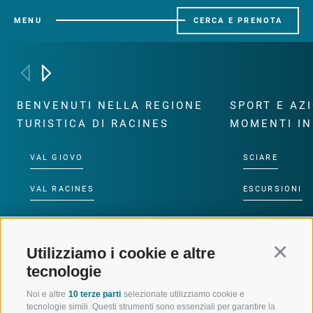
MENU
CERCA E PRENOTA
BENVENUTI NELLA REGIONE
SPORT E AZ
TURISTICA DI RACINES
MOMENTI IN
VAL GIOVO
SCIARE
VAL RACINES
ESCURSIONI
VAL RIDANNA
ALTA MONTA
Utilizziamo i cookie e altre
Continu
IMPIANTI DI RISALITA
BIKE
tecnologie
SCUOLA DI SCI RACINES
FONDO
Noi e altre
10 terze parti
selezionate utilizziamo cookie e
tecnologie simili. Questi strumenti sono essenziali per garantire la