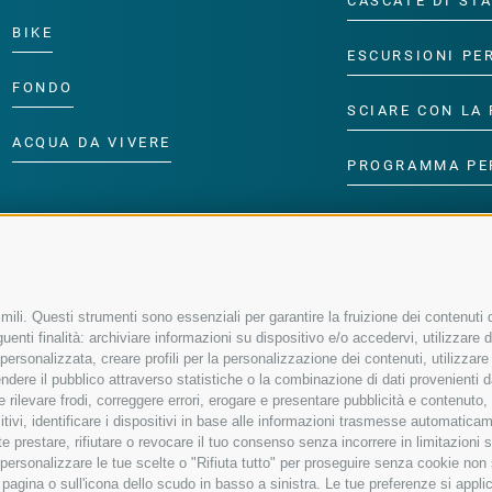
CASCATE DI ST
BIKE
ESCURSIONI PE
FONDO
SCIARE CON LA 
ACQUA DA VIVERE
PROGRAMMA PE
ili. Questi strumenti sono essenziali per garantire la fruizione dei contenuti d
enti finalità: archiviare informazioni su dispositivo e/o accedervi, utilizzare dati
à personalizzata, creare profili per la personalizzazione dei contenuti, utilizzare
ere il pubblico attraverso statistiche o la combinazione di dati provenienti da f
 e rilevare frodi, correggere errori, erogare e presentare pubblicità e contenuto
sitivi, identificare i dispositivi in base alle informazioni trasmesse automaticam
e prestare, rifiutare o revocare il tuo consenso senza incorrere in limitazioni 
r personalizzare le tue scelte o "Rifiuta tutto" per proseguire senza cookie no
agina o sull'icona dello scudo in basso a sinistra. Le tue preferenze si applic