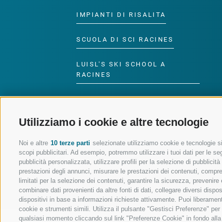
IMPIANTI DI RISALITA
SCUOLA DI SCI RACINES
LUISL'S SKI SCHOOL A
RACINES
Utilizziamo i cookie e altre tecnologie
SEGUICI SUI SOCIAL
Noi e altre
10 terze parti
selezionate utilizziamo cookie e tecnologie sim
scopi pubblicitari. Ad esempio, potremmo utilizzare i tuoi dati per le segu
pubblicità personalizzata, utilizzare profili per la selezione di pubblicit
prestazioni degli annunci, misurare le prestazioni dei contenuti, comprend
limitati per la selezione dei contenuti, garantire la sicurezza, prevenire
combinare dati provenienti da altre fonti di dati, collegare diversi dispo
dispositivi in base a informazioni richieste attivamente. Puoi liberament
cookie e strumenti simili. Utilizza il pulsante "Gestisci Preferenze" pe
qualsiasi momento cliccando sul link "Preferenze Cookie" in fondo alla p