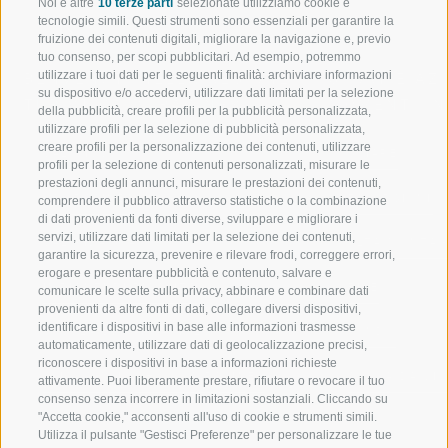
Noi e altre
10 terze parti
selezionate utilizziamo cookie e
tecnologie simili. Questi strumenti sono essenziali per garantire la
fruizione dei contenuti digitali, migliorare la navigazione e, previo
tuo consenso, per scopi pubblicitari. Ad esempio, potremmo
utilizzare i tuoi dati per le seguenti finalità: archiviare informazioni
BENVENUTI NELLA REGIONE
SPORT E AZ
su dispositivo e/o accedervi, utilizzare dati limitati per la selezione
TURISTICA DI RACINES
MOMENTI IN
della pubblicità, creare profili per la pubblicità personalizzata,
utilizzare profili per la selezione di pubblicità personalizzata,
creare profili per la personalizzazione dei contenuti, utilizzare
VAL GIOVO
SCIARE
profili per la selezione di contenuti personalizzati, misurare le
prestazioni degli annunci, misurare le prestazioni dei contenuti,
VAL RACINES
ESCURSIONI
comprendere il pubblico attraverso statistiche o la combinazione
di dati provenienti da fonti diverse, sviluppare e migliorare i
servizi, utilizzare dati limitati per la selezione dei contenuti,
VAL RIDANNA
ALTA MONTA
garantire la sicurezza, prevenire e rilevare frodi, correggere errori,
erogare e presentare pubblicità e contenuto, salvare e
IMPIANTI DI RISALITA
BIKE
comunicare le scelte sulla privacy, abbinare e combinare dati
provenienti da altre fonti di dati, collegare diversi dispositivi,
identificare i dispositivi in base alle informazioni trasmesse
SCUOLA DI SCI RACINES
FONDO
automaticamente, utilizzare dati di geolocalizzazione precisi,
riconoscere i dispositivi in base a informazioni richieste
LUISL'S SKI SCHOOL A RACINES
ACQUA DA VIV
attivamente. Puoi liberamente prestare, rifiutare o revocare il tuo
consenso senza incorrere in limitazioni sostanziali. Cliccando su
"Accetta cookie," acconsenti all'uso di cookie e strumenti simili.
Utilizza il pulsante "Gestisci Preferenze" per personalizzare le tue