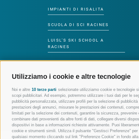
IMPIANTI DI RISALITA
SCUOLA DI SCI RACINES
LUISL'S SKI SCHOOL A
RACINES
Utilizziamo i cookie e altre tecnologie
SEGUICI SUI SOCIAL
Noi e altre
10 terze parti
selezionate utilizziamo cookie e tecnologie sim
scopi pubblicitari. Ad esempio, potremmo utilizzare i tuoi dati per le segu
pubblicità personalizzata, utilizzare profili per la selezione di pubblicit
prestazioni degli annunci, misurare le prestazioni dei contenuti, comprend
limitati per la selezione dei contenuti, garantire la sicurezza, prevenire
combinare dati provenienti da altre fonti di dati, collegare diversi dispo
dispositivi in base a informazioni richieste attivamente. Puoi liberament
cookie e strumenti simili. Utilizza il pulsante "Gestisci Preferenze" pe
qualsiasi momento cliccando sul link "Preferenze Cookie" in fondo alla p