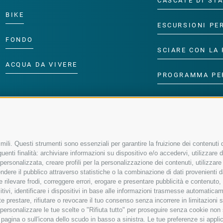
CASCATE DI ST
BIKE
ESCURSIONI PE
FONDO
SCIARE CON LA 
ACQUA DA VIVERE
PROGRAMMA PE
ili. Questi strumenti sono essenziali per garantire la fruizione dei contenuti d
enti finalità: archiviare informazioni su dispositivo e/o accedervi, utilizzare dati
à personalizzata, creare profili per la personalizzazione dei contenuti, utilizzare
ere il pubblico attraverso statistiche o la combinazione di dati provenienti da f
 e rilevare frodi, correggere errori, erogare e presentare pubblicità e contenuto
sitivi, identificare i dispositivi in base alle informazioni trasmesse automaticam
e prestare, rifiutare o revocare il tuo consenso senza incorrere in limitazioni 
r personalizzare le tue scelte o "Rifiuta tutto" per proseguire senza cookie no
agina o sull'icona dello scudo in basso a sinistra. Le tue preferenze si applic