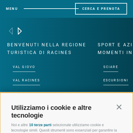
MENU
CERCA E PRENOTA
BENVENUTI NELLA REGIONE
SPORT E AZ
TURISTICA DI RACINES
MOMENTI IN
VAL GIOVO
SCIARE
VAL RACINES
ESCURSIONI
VAL RIDANNA
ALTA MONTA
Utilizziamo i cookie e altre
Continu
IMPIANTI DI RISALITA
BIKE
tecnologie
SCUOLA DI SCI RACINES
FONDO
Noi e altre
10 terze parti
selezionate utilizziamo cookie e
tecnologie simili. Questi strumenti sono essenziali per garantire la