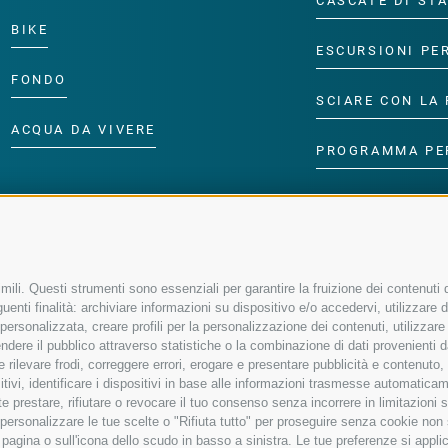
CASCATE DI ST
BIKE
ESCURSIONI PE
FONDO
SCIARE CON LA 
ACQUA DA VIVERE
PROGRAMMA PE
ili. Questi strumenti sono essenziali per garantire la fruizione dei contenuti d
enti finalità: archiviare informazioni su dispositivo e/o accedervi, utilizzare dati
à personalizzata, creare profili per la personalizzazione dei contenuti, utilizzare
ere il pubblico attraverso statistiche o la combinazione di dati provenienti da f
 e rilevare frodi, correggere errori, erogare e presentare pubblicità e contenuto
sitivi, identificare i dispositivi in base alle informazioni trasmesse automaticam
e prestare, rifiutare o revocare il tuo consenso senza incorrere in limitazioni 
r personalizzare le tue scelte o "Rifiuta tutto" per proseguire senza cookie no
agina o sull'icona dello scudo in basso a sinistra. Le tue preferenze si applic