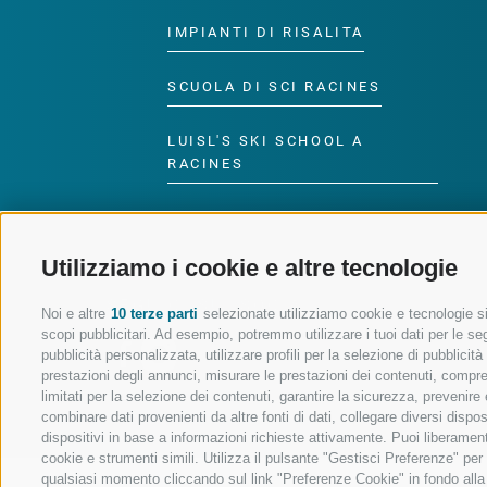
IMPIANTI DI RISALITA
SCUOLA DI SCI RACINES
LUISL'S SKI SCHOOL A
RACINES
Utilizziamo i cookie e altre tecnologie
SEGUICI SUI SOCIAL
Noi e altre
10 terze parti
selezionate utilizziamo cookie e tecnologie sim
scopi pubblicitari. Ad esempio, potremmo utilizzare i tuoi dati per le segu
pubblicità personalizzata, utilizzare profili per la selezione di pubblicit
prestazioni degli annunci, misurare le prestazioni dei contenuti, comprend
limitati per la selezione dei contenuti, garantire la sicurezza, prevenire
combinare dati provenienti da altre fonti di dati, collegare diversi dispo
dispositivi in base a informazioni richieste attivamente. Puoi liberament
cookie e strumenti simili. Utilizza il pulsante "Gestisci Preferenze" pe
qualsiasi momento cliccando sul link "Preferenze Cookie" in fondo alla p