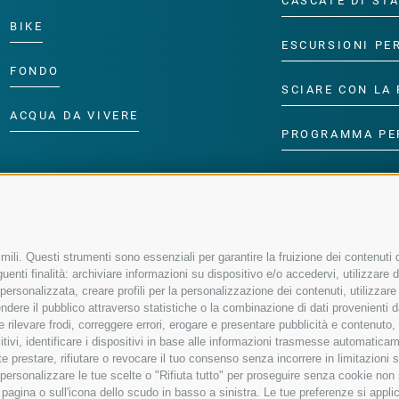
CASCATE DI ST
BIKE
ESCURSIONI PE
FONDO
SCIARE CON LA 
ACQUA DA VIVERE
PROGRAMMA PE
ili. Questi strumenti sono essenziali per garantire la fruizione dei contenuti d
enti finalità: archiviare informazioni su dispositivo e/o accedervi, utilizzare dati
à personalizzata, creare profili per la personalizzazione dei contenuti, utilizzare
ere il pubblico attraverso statistiche o la combinazione di dati provenienti da f
 e rilevare frodi, correggere errori, erogare e presentare pubblicità e contenuto
sitivi, identificare i dispositivi in base alle informazioni trasmesse automaticam
e prestare, rifiutare o revocare il tuo consenso senza incorrere in limitazioni 
r personalizzare le tue scelte o "Rifiuta tutto" per proseguire senza cookie no
agina o sull'icona dello scudo in basso a sinistra. Le tue preferenze si applic