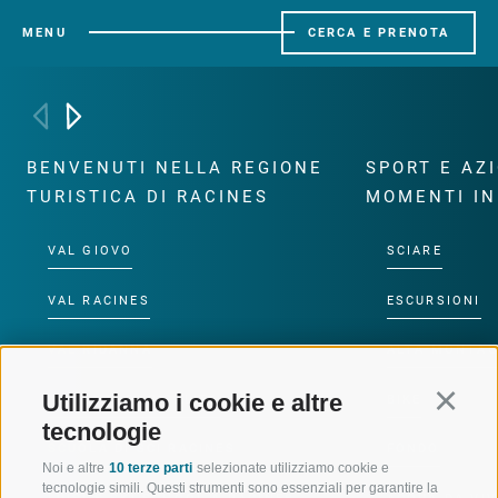
MENU
CERCA E PRENOTA
BENVENUTI NELLA REGIONE
SPORT E AZ
TURISTICA DI RACINES
MOMENTI IN
VAL GIOVO
SCIARE
VAL RACINES
ESCURSIONI
VAL RIDANNA
ALTA MONTA
Utilizziamo i cookie e altre
Continu
IMPIANTI DI RISALITA
BIKE
tecnologie
SCUOLA DI SCI RACINES
FONDO
Noi e altre
10 terze parti
selezionate utilizziamo cookie e
tecnologie simili. Questi strumenti sono essenziali per garantire la