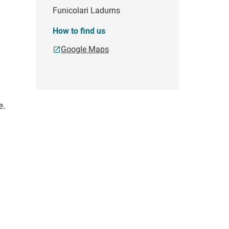
Funicolari Ladurns
How to find us
Google Maps
e.