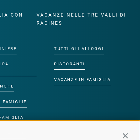
LIA CON
VACANZE NELLE TRE VALLI DI
RACINES
INIERE
TUTTI GLI ALLOGGI
URA
RISTORANTI
VACANZE IN FAMIGLIA
ANGHE
R FAMIGLIE
FAMIGLIA
R BAMBINI
Continu