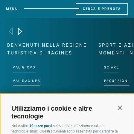
MENU
CERCA E PRENOTA
BENVENUTI NELLA REGIONE
SPORT E AZ
TURISTICA DI RACINES
MOMENTI IN
VAL GIOVO
SCIARE
VAL RACINES
ESCURSIONI
VAL RIDANNA
ALTA MONTA
Utilizziamo i cookie e altre
Continu
IMPIANTI DI RISALITA
BIKE
tecnologie
SCUOLA DI SCI RACINES
FONDO
Noi e altre
10 terze parti
selezionate utilizziamo cookie e
tecnologie simili. Questi strumenti sono essenziali per garantire la