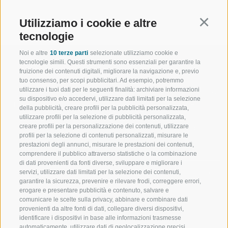
Utilizziamo i cookie e altre
Continu
tecnologie
Noi e altre
10 terze parti
selezionate utilizziamo cookie e
tecnologie simili. Questi strumenti sono essenziali per garantire la
fruizione dei contenuti digitali, migliorare la navigazione e, previo
tuo consenso, per scopi pubblicitari. Ad esempio, potremmo
utilizzare i tuoi dati per le seguenti finalità: archiviare informazioni
BENVENUTI NELLA REGIONE
SPORT E AZ
su dispositivo e/o accedervi, utilizzare dati limitati per la selezione
TURISTICA DI RACINES
MOMENTI IN
della pubblicità, creare profili per la pubblicità personalizzata,
utilizzare profili per la selezione di pubblicità personalizzata,
creare profili per la personalizzazione dei contenuti, utilizzare
VAL GIOVO
SCIARE
profili per la selezione di contenuti personalizzati, misurare le
prestazioni degli annunci, misurare le prestazioni dei contenuti,
VAL RACINES
ESCURSIONI
comprendere il pubblico attraverso statistiche o la combinazione
di dati provenienti da fonti diverse, sviluppare e migliorare i
servizi, utilizzare dati limitati per la selezione dei contenuti,
VAL RIDANNA
ALTA MONTA
garantire la sicurezza, prevenire e rilevare frodi, correggere errori,
erogare e presentare pubblicità e contenuto, salvare e
IMPIANTI DI RISALITA
BIKE
comunicare le scelte sulla privacy, abbinare e combinare dati
provenienti da altre fonti di dati, collegare diversi dispositivi,
identificare i dispositivi in base alle informazioni trasmesse
SCUOLA DI SCI RACINES
FONDO
automaticamente, utilizzare dati di geolocalizzazione precisi,