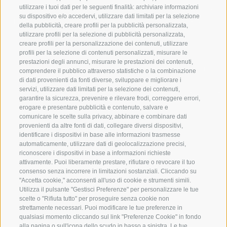
utilizzare i tuoi dati per le seguenti finalità: archiviare informazioni
BENVENUTI NELLA REGIONE
SPORT E AZ
su dispositivo e/o accedervi, utilizzare dati limitati per la selezione
TURISTICA DI RACINES
MOMENTI IN
della pubblicità, creare profili per la pubblicità personalizzata,
utilizzare profili per la selezione di pubblicità personalizzata,
creare profili per la personalizzazione dei contenuti, utilizzare
VAL GIOVO
SCIARE
profili per la selezione di contenuti personalizzati, misurare le
prestazioni degli annunci, misurare le prestazioni dei contenuti,
VAL RACINES
ESCURSIONI
comprendere il pubblico attraverso statistiche o la combinazione
di dati provenienti da fonti diverse, sviluppare e migliorare i
servizi, utilizzare dati limitati per la selezione dei contenuti,
VAL RIDANNA
ALTA MONTA
garantire la sicurezza, prevenire e rilevare frodi, correggere errori,
erogare e presentare pubblicità e contenuto, salvare e
IMPIANTI DI RISALITA
BIKE
comunicare le scelte sulla privacy, abbinare e combinare dati
provenienti da altre fonti di dati, collegare diversi dispositivi,
identificare i dispositivi in base alle informazioni trasmesse
SCUOLA DI SCI RACINES
FONDO
automaticamente, utilizzare dati di geolocalizzazione precisi,
riconoscere i dispositivi in base a informazioni richieste
LUISL'S SKI SCHOOL A RACINES
ACQUA DA VIV
attivamente. Puoi liberamente prestare, rifiutare o revocare il tuo
consenso senza incorrere in limitazioni sostanziali. Cliccando su
"Accetta cookie," acconsenti all'uso di cookie e strumenti simili.
Utilizza il pulsante "Gestisci Preferenze" per personalizzare le tue
scelte o "Rifiuta tutto" per proseguire senza cookie non
strettamente necessari. Puoi modificare le tue preferenze in
qualsiasi momento cliccando sul link "Preferenze Cookie" in fondo
SEGUICI SUI SOCIAL
alla pagina o sull'icona dello scudo in basso a sinistra. Le tue