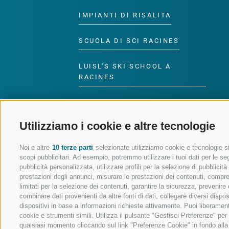
IMPIANTI DI RISALITA
SCUOLA DI SCI RACINES
LUISL'S SKI SCHOOL A
RACINES
Utilizziamo i cookie e altre tecnologie
SEGUICI SUI SOCIAL
Noi e altre
10 terze parti
selezionate utilizziamo cookie e tecnologie sim
scopi pubblicitari. Ad esempio, potremmo utilizzare i tuoi dati per le segu
pubblicità personalizzata, utilizzare profili per la selezione di pubblicit
prestazioni degli annunci, misurare le prestazioni dei contenuti, comprend
limitati per la selezione dei contenuti, garantire la sicurezza, prevenire
combinare dati provenienti da altre fonti di dati, collegare diversi dispo
dispositivi in base a informazioni richieste attivamente. Puoi liberament
cookie e strumenti simili. Utilizza il pulsante "Gestisci Preferenze" pe
qualsiasi momento cliccando sul link "Preferenze Cookie" in fondo alla p