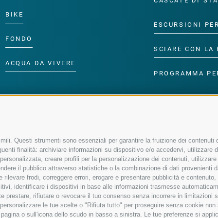
CASCATE DI ST
BIKE
ESCURSIONI PE
FONDO
SCIARE CON LA 
ACQUA DA VIVERE
PROGRAMMA PE
ili. Questi strumenti sono essenziali per garantire la fruizione dei contenuti d
enti finalità: archiviare informazioni su dispositivo e/o accedervi, utilizzare dati
à personalizzata, creare profili per la personalizzazione dei contenuti, utilizzare
ere il pubblico attraverso statistiche o la combinazione di dati provenienti da f
 e rilevare frodi, correggere errori, erogare e presentare pubblicità e contenuto
sitivi, identificare i dispositivi in base alle informazioni trasmesse automaticam
e prestare, rifiutare o revocare il tuo consenso senza incorrere in limitazioni 
r personalizzare le tue scelte o "Rifiuta tutto" per proseguire senza cookie no
agina o sull'icona dello scudo in basso a sinistra. Le tue preferenze si applic