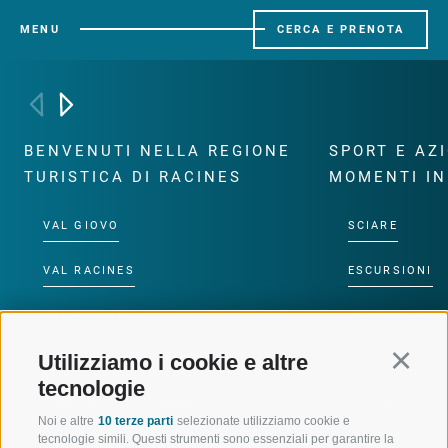
MENU
CERCA E PRENOTA
BENVENUTI NELLA REGIONE
SPORT E AZ
TURISTICA DI RACINES
MOMENTI IN
VAL GIOVO
SCIARE
VAL RACINES
ESCURSIONI
VAL RIDANNA
ALTA MONTA
Utilizziamo i cookie e altre
Continu
IMPIANTI DI RISALITA
BIKE
tecnologie
SCUOLA DI SCI RACINES
FONDO
Noi e altre
10 terze parti
selezionate utilizziamo cookie e
tecnologie simili. Questi strumenti sono essenziali per garantire la