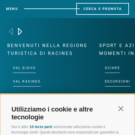
MENU
CERCA E PRENOTA
BENVENUTI NELLA REGIONE
SPORT E AZ
TURISTICA DI RACINES
MOMENTI IN
VAL GIOVO
SCIARE
VAL RACINES
ESCURSIONI
VAL RIDANNA
ALTA MONTA
Utilizziamo i cookie e altre
Continu
IMPIANTI DI RISALITA
BIKE
tecnologie
SCUOLA DI SCI RACINES
FONDO
Noi e altre
10 terze parti
selezionate utilizziamo cookie e
tecnologie simili. Questi strumenti sono essenziali per garantire la