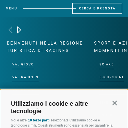
MENU
CERCA E PRENOTA
BENVENUTI NELLA REGIONE
SPORT E AZ
TURISTICA DI RACINES
MOMENTI IN
VAL GIOVO
SCIARE
VAL RACINES
ESCURSIONI
VAL RIDANNA
ALTA MONTA
Utilizziamo i cookie e altre
Continu
IMPIANTI DI RISALITA
BIKE
tecnologie
SCUOLA DI SCI RACINES
FONDO
Noi e altre
10 terze parti
selezionate utilizziamo cookie e
tecnologie simili. Questi strumenti sono essenziali per garantire la