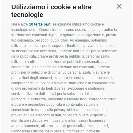
Utilizziamo i cookie e altre
Continu
tecnologie
Noi e altre
10 terze parti
selezionate utilizziamo cookie e
tecnologie simili. Questi strumenti sono essenziali per garantire la
fruizione dei contenuti digitali, migliorare la navigazione e, previo
tuo consenso, per scopi pubblicitari. Ad esempio, potremmo
utilizzare i tuoi dati per le seguenti finalità: archiviare informazioni
BENVENUTI NELLA REGIONE
SPORT E AZ
su dispositivo e/o accedervi, utilizzare dati limitati per la selezione
TURISTICA DI RACINES
MOMENTI IN
della pubblicità, creare profili per la pubblicità personalizzata,
utilizzare profili per la selezione di pubblicità personalizzata,
creare profili per la personalizzazione dei contenuti, utilizzare
VAL GIOVO
SCIARE
profili per la selezione di contenuti personalizzati, misurare le
prestazioni degli annunci, misurare le prestazioni dei contenuti,
VAL RACINES
ESCURSIONI
comprendere il pubblico attraverso statistiche o la combinazione
di dati provenienti da fonti diverse, sviluppare e migliorare i
servizi, utilizzare dati limitati per la selezione dei contenuti,
VAL RIDANNA
ALTA MONTA
garantire la sicurezza, prevenire e rilevare frodi, correggere errori,
erogare e presentare pubblicità e contenuto, salvare e
IMPIANTI DI RISALITA
BIKE
comunicare le scelte sulla privacy, abbinare e combinare dati
provenienti da altre fonti di dati, collegare diversi dispositivi,
identificare i dispositivi in base alle informazioni trasmesse
SCUOLA DI SCI RACINES
FONDO
automaticamente, utilizzare dati di geolocalizzazione precisi,
riconoscere i dispositivi in base a informazioni richieste