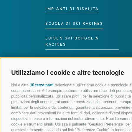
IMPIANTI DI RISALITA
SCUOLA DI SCI RACINES
LUISL'S SKI SCHOOL A
RACINES
Utilizziamo i cookie e altre tecnologie
SEGUICI SUI SOCIAL
Noi e altre
10 terze parti
selezionate utilizziamo cookie e tecnologie sim
scopi pubblicitari. Ad esempio, potremmo utilizzare i tuoi dati per le segu
pubblicità personalizzata, utilizzare profili per la selezione di pubblicit
prestazioni degli annunci, misurare le prestazioni dei contenuti, comprend
limitati per la selezione dei contenuti, garantire la sicurezza, prevenire
combinare dati provenienti da altre fonti di dati, collegare diversi dispo
dispositivi in base a informazioni richieste attivamente. Puoi liberament
cookie e strumenti simili. Utilizza il pulsante "Gestisci Preferenze" pe
qualsiasi momento cliccando sul link "Preferenze Cookie" in fondo alla p