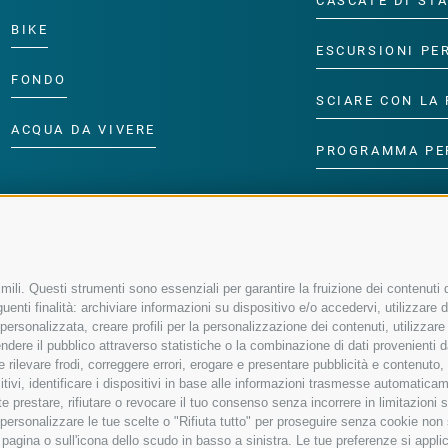
CASCATE DI ST
BIKE
ESCURSIONI PE
FONDO
SCIARE CON LA 
ACQUA DA VIVERE
PROGRAMMA PE
ili. Questi strumenti sono essenziali per garantire la fruizione dei contenuti d
enti finalità: archiviare informazioni su dispositivo e/o accedervi, utilizzare dati
à personalizzata, creare profili per la personalizzazione dei contenuti, utilizzare
ere il pubblico attraverso statistiche o la combinazione di dati provenienti da f
 e rilevare frodi, correggere errori, erogare e presentare pubblicità e contenuto
sitivi, identificare i dispositivi in base alle informazioni trasmesse automaticam
e prestare, rifiutare o revocare il tuo consenso senza incorrere in limitazioni 
r personalizzare le tue scelte o "Rifiuta tutto" per proseguire senza cookie no
agina o sull'icona dello scudo in basso a sinistra. Le tue preferenze si applic