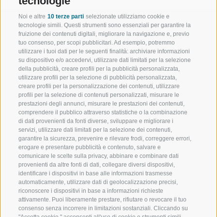
tecnologie
Noi e altre
10 terze parti
selezionate utilizziamo cookie e
tecnologie simili. Questi strumenti sono essenziali per garantire la
fruizione dei contenuti digitali, migliorare la navigazione e, previo
tuo consenso, per scopi pubblicitari. Ad esempio, potremmo
utilizzare i tuoi dati per le seguenti finalità: archiviare informazioni
BENVENUTI NELLA REGIONE
SPORT E AZ
su dispositivo e/o accedervi, utilizzare dati limitati per la selezione
TURISTICA DI RACINES
MOMENTI IN
della pubblicità, creare profili per la pubblicità personalizzata,
utilizzare profili per la selezione di pubblicità personalizzata,
creare profili per la personalizzazione dei contenuti, utilizzare
VAL GIOVO
SCIARE
profili per la selezione di contenuti personalizzati, misurare le
prestazioni degli annunci, misurare le prestazioni dei contenuti,
VAL RACINES
ESCURSIONI
comprendere il pubblico attraverso statistiche o la combinazione
di dati provenienti da fonti diverse, sviluppare e migliorare i
servizi, utilizzare dati limitati per la selezione dei contenuti,
VAL RIDANNA
ALTA MONTA
garantire la sicurezza, prevenire e rilevare frodi, correggere errori,
erogare e presentare pubblicità e contenuto, salvare e
IMPIANTI DI RISALITA
BIKE
comunicare le scelte sulla privacy, abbinare e combinare dati
provenienti da altre fonti di dati, collegare diversi dispositivi,
identificare i dispositivi in base alle informazioni trasmesse
SCUOLA DI SCI RACINES
FONDO
automaticamente, utilizzare dati di geolocalizzazione precisi,
riconoscere i dispositivi in base a informazioni richieste
LUISL'S SKI SCHOOL A RACINES
ACQUA DA VIV
attivamente. Puoi liberamente prestare, rifiutare o revocare il tuo
consenso senza incorrere in limitazioni sostanziali. Cliccando su
"Accetta cookie," acconsenti all'uso di cookie e strumenti simili.