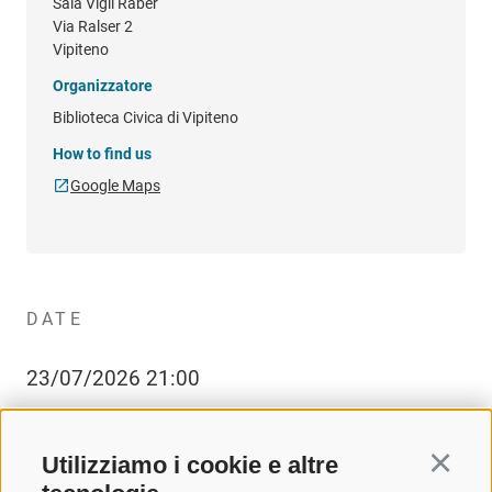
Sala Vigil Raber
Via Ralser 2
Vipiteno
Organizzatore
Biblioteca Civica di Vipiteno
How to find us
Google Maps
DATE
23/07/2026 21:00
Utilizziamo i cookie e altre
Continu