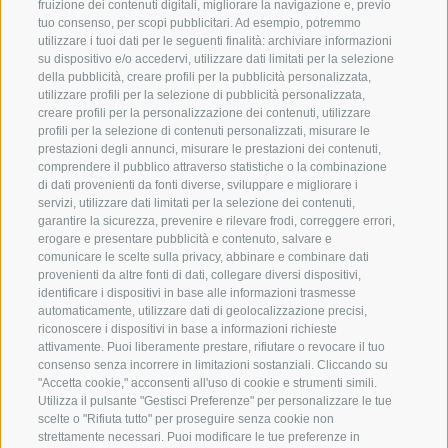
fruizione dei contenuti digitali, migliorare la navigazione e, previo
tuo consenso, per scopi pubblicitari. Ad esempio, potremmo
utilizzare i tuoi dati per le seguenti finalità: archiviare informazioni
BENVENUTI NELLA REGIONE
SPORT E AZ
su dispositivo e/o accedervi, utilizzare dati limitati per la selezione
TURISTICA DI RACINES
MOMENTI IN
della pubblicità, creare profili per la pubblicità personalizzata,
utilizzare profili per la selezione di pubblicità personalizzata,
creare profili per la personalizzazione dei contenuti, utilizzare
VAL GIOVO
SCIARE
profili per la selezione di contenuti personalizzati, misurare le
prestazioni degli annunci, misurare le prestazioni dei contenuti,
VAL RACINES
ESCURSIONI
comprendere il pubblico attraverso statistiche o la combinazione
di dati provenienti da fonti diverse, sviluppare e migliorare i
servizi, utilizzare dati limitati per la selezione dei contenuti,
VAL RIDANNA
ALTA MONTA
garantire la sicurezza, prevenire e rilevare frodi, correggere errori,
erogare e presentare pubblicità e contenuto, salvare e
IMPIANTI DI RISALITA
BIKE
comunicare le scelte sulla privacy, abbinare e combinare dati
provenienti da altre fonti di dati, collegare diversi dispositivi,
identificare i dispositivi in base alle informazioni trasmesse
SCUOLA DI SCI RACINES
FONDO
automaticamente, utilizzare dati di geolocalizzazione precisi,
riconoscere i dispositivi in base a informazioni richieste
LUISL'S SKI SCHOOL A RACINES
ACQUA DA VIV
attivamente. Puoi liberamente prestare, rifiutare o revocare il tuo
consenso senza incorrere in limitazioni sostanziali. Cliccando su
"Accetta cookie," acconsenti all'uso di cookie e strumenti simili.
Utilizza il pulsante "Gestisci Preferenze" per personalizzare le tue
scelte o "Rifiuta tutto" per proseguire senza cookie non
strettamente necessari. Puoi modificare le tue preferenze in