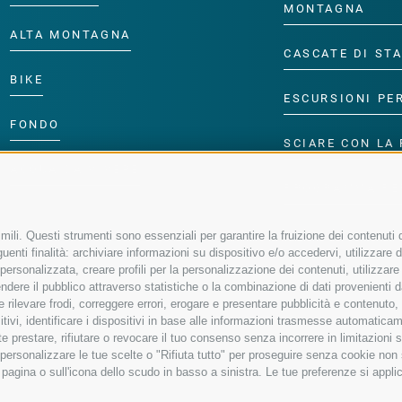
MONTAGNA
ALTA MONTAGNA
CASCATE DI ST
BIKE
ESCURSIONI PE
FONDO
SCIARE CON LA 
ACQUA DA VIVERE
PROGRAMMA PE
ili. Questi strumenti sono essenziali per garantire la fruizione dei contenuti d
enti finalità: archiviare informazioni su dispositivo e/o accedervi, utilizzare dati
à personalizzata, creare profili per la personalizzazione dei contenuti, utilizzare
ere il pubblico attraverso statistiche o la combinazione di dati provenienti da f
 e rilevare frodi, correggere errori, erogare e presentare pubblicità e contenuto
sitivi, identificare i dispositivi in base alle informazioni trasmesse automaticam
e prestare, rifiutare o revocare il tuo consenso senza incorrere in limitazioni 
r personalizzare le tue scelte o "Rifiuta tutto" per proseguire senza cookie no
agina o sull'icona dello scudo in basso a sinistra. Le tue preferenze si applic