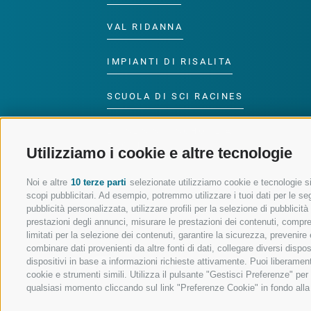
VAL RIDANNA
IMPIANTI DI RISALITA
SCUOLA DI SCI RACINES
LUISL'S SKI SCHOOL A
RACINES
Utilizziamo i cookie e altre tecnologie
Noi e altre
10 terze parti
selezionate utilizziamo cookie e tecnologie sim
scopi pubblicitari. Ad esempio, potremmo utilizzare i tuoi dati per le segu
pubblicità personalizzata, utilizzare profili per la selezione di pubblicit
prestazioni degli annunci, misurare le prestazioni dei contenuti, comprend
SEGUICI SUI SOCIAL
limitati per la selezione dei contenuti, garantire la sicurezza, prevenire
combinare dati provenienti da altre fonti di dati, collegare diversi dispo
dispositivi in base a informazioni richieste attivamente. Puoi liberament
cookie e strumenti simili. Utilizza il pulsante "Gestisci Preferenze" pe
qualsiasi momento cliccando sul link "Preferenze Cookie" in fondo alla p