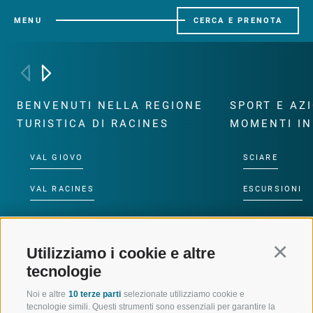
MENU
CERCA E PRENOTA
BENVENUTI NELLA REGIONE
SPORT E AZ
TURISTICA DI RACINES
MOMENTI IN
VAL GIOVO
SCIARE
VAL RACINES
ESCURSIONI
VAL RIDANNA
ALTA MONTA
Utilizziamo i cookie e altre
Continu
IMPIANTI DI RISALITA
BIKE
tecnologie
SCUOLA DI SCI RACINES
FONDO
Noi e altre
10 terze parti
selezionate utilizziamo cookie e
tecnologie simili. Questi strumenti sono essenziali per garantire la