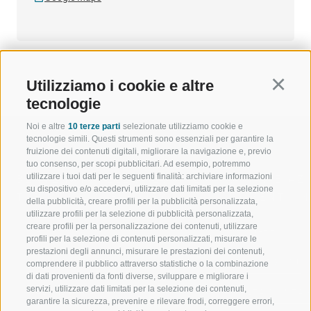
Utilizziamo i cookie e altre
Continu
tecnologie
Noi e altre
10 terze parti
selezionate utilizziamo cookie e
tecnologie simili. Questi strumenti sono essenziali per garantire la
fruizione dei contenuti digitali, migliorare la navigazione e, previo
tuo consenso, per scopi pubblicitari. Ad esempio, potremmo
utilizzare i tuoi dati per le seguenti finalità: archiviare informazioni
BENVENUTI NELLA REGIONE
SPORT E AZ
su dispositivo e/o accedervi, utilizzare dati limitati per la selezione
TURISTICA DI RACINES
MOMENTI IN
della pubblicità, creare profili per la pubblicità personalizzata,
utilizzare profili per la selezione di pubblicità personalizzata,
creare profili per la personalizzazione dei contenuti, utilizzare
VAL GIOVO
SCIARE
profili per la selezione di contenuti personalizzati, misurare le
prestazioni degli annunci, misurare le prestazioni dei contenuti,
VAL RACINES
ESCURSIONI
comprendere il pubblico attraverso statistiche o la combinazione
di dati provenienti da fonti diverse, sviluppare e migliorare i
servizi, utilizzare dati limitati per la selezione dei contenuti,
VAL RIDANNA
ALTA MONTA
garantire la sicurezza, prevenire e rilevare frodi, correggere errori,