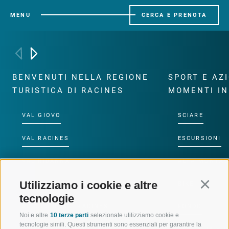
MENU
CERCA E PRENOTA
BENVENUTI NELLA REGIONE
SPORT E AZ
TURISTICA DI RACINES
MOMENTI IN
VAL GIOVO
SCIARE
VAL RACINES
ESCURSIONI
VAL RIDANNA
ALTA MONTA
Utilizziamo i cookie e altre
Continu
IMPIANTI DI RISALITA
BIKE
tecnologie
SCUOLA DI SCI RACINES
FONDO
Noi e altre
10 terze parti
selezionate utilizziamo cookie e
tecnologie simili. Questi strumenti sono essenziali per garantire la