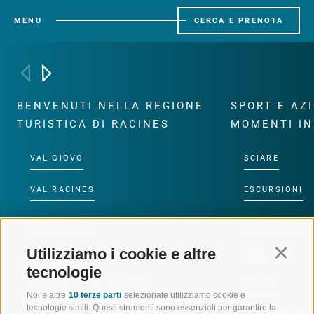
MENU
CERCA E PRENOTA
BENVENUTI NELLA REGIONE
SPORT E AZ
TURISTICA DI RACINES
MOMENTI IN
VAL GIOVO
SCIARE
VAL RACINES
ESCURSIONI
VAL RIDANNA
ALTA MONTA
Utilizziamo i cookie e altre
Continu
IMPIANTI DI RISALITA
BIKE
tecnologie
SCUOLA DI SCI RACINES
FONDO
Noi e altre
10 terze parti
selezionate utilizziamo cookie e
tecnologie simili. Questi strumenti sono essenziali per garantire la