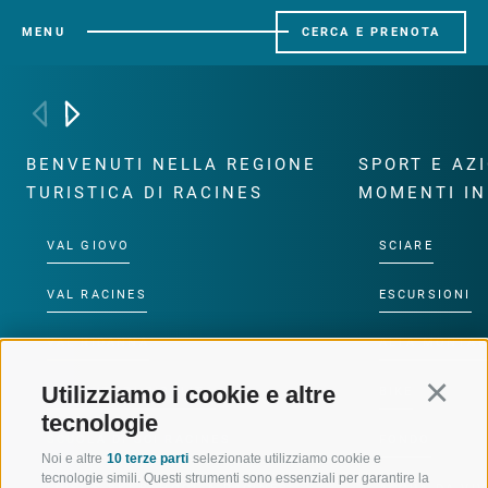
MENU
CERCA E PRENOTA
BENVENUTI NELLA REGIONE
SPORT E AZ
TURISTICA DI RACINES
MOMENTI IN
VAL GIOVO
SCIARE
VAL RACINES
ESCURSIONI
VAL RIDANNA
ALTA MONTA
Utilizziamo i cookie e altre
Continu
IMPIANTI DI RISALITA
BIKE
tecnologie
SCUOLA DI SCI RACINES
FONDO
Noi e altre
10 terze parti
selezionate utilizziamo cookie e
tecnologie simili. Questi strumenti sono essenziali per garantire la