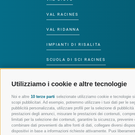
VAL RACINES
VAL RIDANNA
IMPIANTI DI RISALITA
SCUOLA DI SCI RACINES
LUISL'S SKI SCHOOL A
RACINES
Utilizziamo i cookie e altre tecnologie
Noi e altre
10 terze parti
selezionate utilizziamo cookie e tecnologie sim
scopi pubblicitari. Ad esempio, potremmo utilizzare i tuoi dati per le segu
pubblicità personalizzata, utilizzare profili per la selezione di pubblicit
prestazioni degli annunci, misurare le prestazioni dei contenuti, comprend
SEGUICI SUI SOCIAL
limitati per la selezione dei contenuti, garantire la sicurezza, prevenire
combinare dati provenienti da altre fonti di dati, collegare diversi dispo
dispositivi in base a informazioni richieste attivamente. Puoi liberament