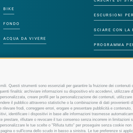
CASCATE DI ST
BIKE
ESCURSIONI PE
FONDO
SCIARE CON LA 
ACQUA DA VIVERE
PROGRAMMA PE
ili. Questi strumenti sono essenziali per garantire la fruizione dei contenuti d
enti finalità: archiviare informazioni su dispositivo e/o accedervi, utilizzare dati
à personalizzata, creare profili per la personalizzazione dei contenuti, utilizzare
ere il pubblico attraverso statistiche o la combinazione di dati provenienti da f
 e rilevare frodi, correggere errori, erogare e presentare pubblicità e contenuto
sitivi, identificare i dispositivi in base alle informazioni trasmesse automaticam
e prestare, rifiutare o revocare il tuo consenso senza incorrere in limitazioni 
r personalizzare le tue scelte o "Rifiuta tutto" per proseguire senza cookie no
agina o sull'icona dello scudo in basso a sinistra. Le tue preferenze si applic