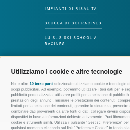
IMPIANTI DI RISALITA
SCUOLA DI SCI RACINES
LUISL'S SKI SCHOOL A
RACINES
Utilizziamo i cookie e altre tecnologie
SEGUICI SUI SOCIAL
Noi e altre
10 terze parti
selezionate utilizziamo cookie e tecnologie sim
scopi pubblicitari. Ad esempio, potremmo utilizzare i tuoi dati per le segu
pubblicità personalizzata, utilizzare profili per la selezione di pubblicit
prestazioni degli annunci, misurare le prestazioni dei contenuti, comprend
limitati per la selezione dei contenuti, garantire la sicurezza, prevenire
combinare dati provenienti da altre fonti di dati, collegare diversi dispo
dispositivi in base a informazioni richieste attivamente. Puoi liberament
cookie e strumenti simili. Utilizza il pulsante "Gestisci Preferenze" pe
qualsiasi momento cliccando sul link "Preferenze Cookie" in fondo alla p