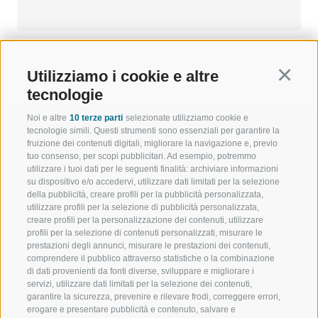
Utilizziamo i cookie e altre
Continu
tecnologie
Noi e altre
10 terze parti
selezionate utilizziamo cookie e
tecnologie simili. Questi strumenti sono essenziali per garantire la
fruizione dei contenuti digitali, migliorare la navigazione e, previo
tuo consenso, per scopi pubblicitari. Ad esempio, potremmo
utilizzare i tuoi dati per le seguenti finalità: archiviare informazioni
BENVENUTI NELLA REGIONE
SPORT E AZ
su dispositivo e/o accedervi, utilizzare dati limitati per la selezione
TURISTICA DI RACINES
MOMENTI IN
della pubblicità, creare profili per la pubblicità personalizzata,
utilizzare profili per la selezione di pubblicità personalizzata,
creare profili per la personalizzazione dei contenuti, utilizzare
VAL GIOVO
SCIARE
profili per la selezione di contenuti personalizzati, misurare le
prestazioni degli annunci, misurare le prestazioni dei contenuti,
VAL RACINES
ESCURSIONI
comprendere il pubblico attraverso statistiche o la combinazione
di dati provenienti da fonti diverse, sviluppare e migliorare i
servizi, utilizzare dati limitati per la selezione dei contenuti,
VAL RIDANNA
ALTA MONTA
garantire la sicurezza, prevenire e rilevare frodi, correggere errori,
erogare e presentare pubblicità e contenuto, salvare e