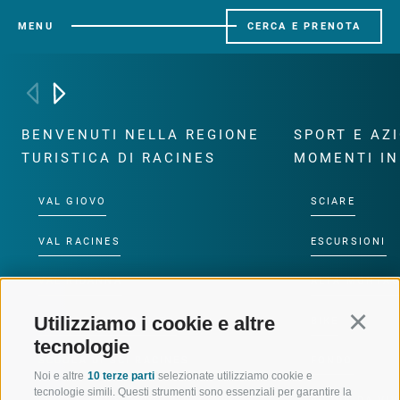
MENU
CERCA E PRENOTA
BENVENUTI NELLA REGIONE
SPORT E AZ
TURISTICA DI RACINES
MOMENTI IN
VAL GIOVO
SCIARE
VAL RACINES
ESCURSIONI
VAL RIDANNA
ALTA MONTA
Utilizziamo i cookie e altre
Continu
IMPIANTI DI RISALITA
BIKE
tecnologie
SCUOLA DI SCI RACINES
FONDO
Noi e altre
10 terze parti
selezionate utilizziamo cookie e
tecnologie simili. Questi strumenti sono essenziali per garantire la