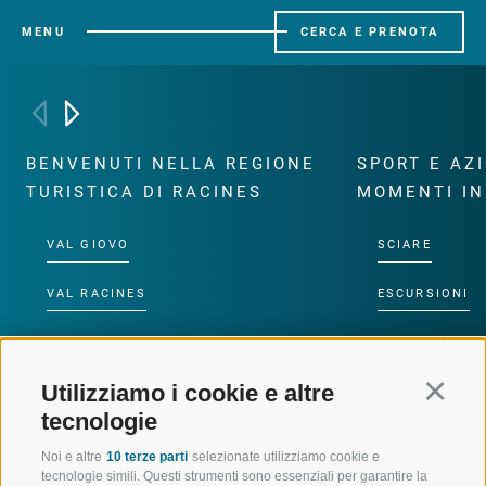
MENU
CERCA E PRENOTA
BENVENUTI NELLA REGIONE
SPORT E AZ
TURISTICA DI RACINES
MOMENTI IN
VAL GIOVO
SCIARE
VAL RACINES
ESCURSIONI
VAL RIDANNA
ALTA MONTA
Utilizziamo i cookie e altre
Continu
IMPIANTI DI RISALITA
BIKE
tecnologie
SCUOLA DI SCI RACINES
FONDO
Noi e altre
10 terze parti
selezionate utilizziamo cookie e
tecnologie simili. Questi strumenti sono essenziali per garantire la