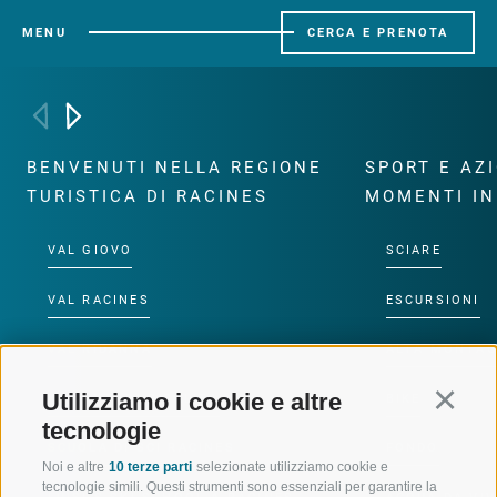
MENU
CERCA E PRENOTA
BENVENUTI NELLA REGIONE
SPORT E AZ
TURISTICA DI RACINES
MOMENTI IN
VAL GIOVO
SCIARE
VAL RACINES
ESCURSIONI
VAL RIDANNA
ALTA MONTA
Utilizziamo i cookie e altre
Continu
IMPIANTI DI RISALITA
BIKE
tecnologie
SCUOLA DI SCI RACINES
FONDO
Noi e altre
10 terze parti
selezionate utilizziamo cookie e
tecnologie simili. Questi strumenti sono essenziali per garantire la