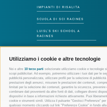
IMPIANTI DI RISALITA
SCUOLA DI SCI RACINES
LUISL'S SKI SCHOOL A
RACINES
Utilizziamo i cookie e altre tecnologie
SEGUICI SUI SOCIAL
Noi e altre
10 terze parti
selezionate utilizziamo cookie e tecnologie sim
scopi pubblicitari. Ad esempio, potremmo utilizzare i tuoi dati per le segu
pubblicità personalizzata, utilizzare profili per la selezione di pubblicit
prestazioni degli annunci, misurare le prestazioni dei contenuti, comprend
limitati per la selezione dei contenuti, garantire la sicurezza, prevenire
combinare dati provenienti da altre fonti di dati, collegare diversi dispo
dispositivi in base a informazioni richieste attivamente. Puoi liberament
cookie e strumenti simili. Utilizza il pulsante "Gestisci Preferenze" pe
qualsiasi momento cliccando sul link "Preferenze Cookie" in fondo alla p