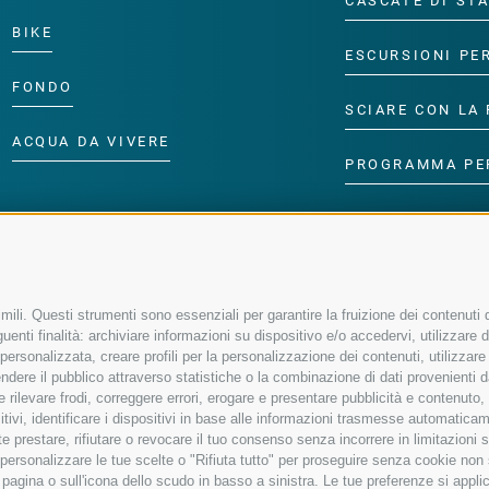
CASCATE DI ST
BIKE
ESCURSIONI PE
FONDO
SCIARE CON LA 
ACQUA DA VIVERE
PROGRAMMA PE
ili. Questi strumenti sono essenziali per garantire la fruizione dei contenuti d
enti finalità: archiviare informazioni su dispositivo e/o accedervi, utilizzare dati
à personalizzata, creare profili per la personalizzazione dei contenuti, utilizzare
ere il pubblico attraverso statistiche o la combinazione di dati provenienti da f
 e rilevare frodi, correggere errori, erogare e presentare pubblicità e contenuto
sitivi, identificare i dispositivi in base alle informazioni trasmesse automaticam
e prestare, rifiutare o revocare il tuo consenso senza incorrere in limitazioni 
r personalizzare le tue scelte o "Rifiuta tutto" per proseguire senza cookie no
agina o sull'icona dello scudo in basso a sinistra. Le tue preferenze si applic