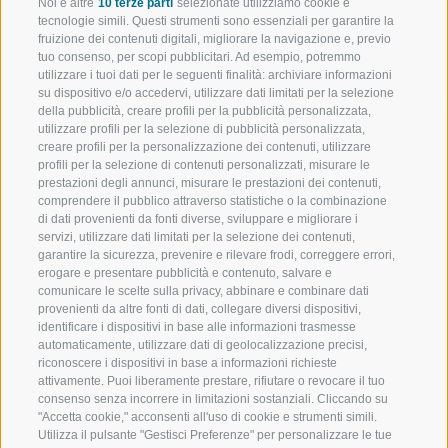
Noi e altre
10 terze parti
selezionate utilizziamo cookie e
tecnologie simili. Questi strumenti sono essenziali per garantire la
fruizione dei contenuti digitali, migliorare la navigazione e, previo
tuo consenso, per scopi pubblicitari. Ad esempio, potremmo
utilizzare i tuoi dati per le seguenti finalità: archiviare informazioni
BENVENUTI NELLA REGIONE
SPORT E AZ
su dispositivo e/o accedervi, utilizzare dati limitati per la selezione
TURISTICA DI RACINES
MOMENTI IN
della pubblicità, creare profili per la pubblicità personalizzata,
utilizzare profili per la selezione di pubblicità personalizzata,
creare profili per la personalizzazione dei contenuti, utilizzare
VAL GIOVO
SCIARE
profili per la selezione di contenuti personalizzati, misurare le
prestazioni degli annunci, misurare le prestazioni dei contenuti,
VAL RACINES
ESCURSIONI
comprendere il pubblico attraverso statistiche o la combinazione
di dati provenienti da fonti diverse, sviluppare e migliorare i
servizi, utilizzare dati limitati per la selezione dei contenuti,
VAL RIDANNA
ALTA MONTA
garantire la sicurezza, prevenire e rilevare frodi, correggere errori,
erogare e presentare pubblicità e contenuto, salvare e
IMPIANTI DI RISALITA
BIKE
comunicare le scelte sulla privacy, abbinare e combinare dati
provenienti da altre fonti di dati, collegare diversi dispositivi,
identificare i dispositivi in base alle informazioni trasmesse
SCUOLA DI SCI RACINES
FONDO
automaticamente, utilizzare dati di geolocalizzazione precisi,
riconoscere i dispositivi in base a informazioni richieste
LUISL'S SKI SCHOOL A RACINES
ACQUA DA VIV
attivamente. Puoi liberamente prestare, rifiutare o revocare il tuo
consenso senza incorrere in limitazioni sostanziali. Cliccando su
"Accetta cookie," acconsenti all'uso di cookie e strumenti simili.
Utilizza il pulsante "Gestisci Preferenze" per personalizzare le tue