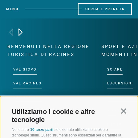
MENU
CERCA E PRENOTA
BENVENUTI NELLA REGIONE
SPORT E AZ
TURISTICA DI RACINES
MOMENTI IN
VAL GIOVO
SCIARE
VAL RACINES
ESCURSIONI
VAL RIDANNA
ALTA MONTA
Utilizziamo i cookie e altre
Continu
IMPIANTI DI RISALITA
BIKE
tecnologie
SCUOLA DI SCI RACINES
FONDO
Noi e altre
10 terze parti
selezionate utilizziamo cookie e
tecnologie simili. Questi strumenti sono essenziali per garantire la