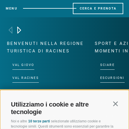
MENU
CERCA E PRENOTA
BENVENUTI NELLA REGIONE
SPORT E AZ
TURISTICA DI RACINES
MOMENTI IN
VAL GIOVO
SCIARE
VAL RACINES
ESCURSIONI
VAL RIDANNA
ALTA MONTA
Utilizziamo i cookie e altre
Continu
IMPIANTI DI RISALITA
BIKE
tecnologie
SCUOLA DI SCI RACINES
FONDO
Noi e altre
10 terze parti
selezionate utilizziamo cookie e
tecnologie simili. Questi strumenti sono essenziali per garantire la