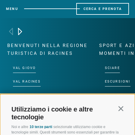
MENU
CERCA E PRENOTA
BENVENUTI NELLA REGIONE
SPORT E AZ
TURISTICA DI RACINES
MOMENTI IN
VAL GIOVO
SCIARE
VAL RACINES
ESCURSIONI
VAL RIDANNA
ALTA MONTA
Utilizziamo i cookie e altre
Continu
IMPIANTI DI RISALITA
BIKE
tecnologie
SCUOLA DI SCI RACINES
FONDO
Noi e altre
10 terze parti
selezionate utilizziamo cookie e
tecnologie simili. Questi strumenti sono essenziali per garantire la