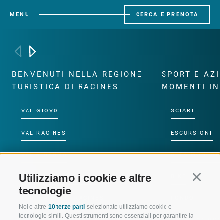
MENU
CERCA E PRENOTA
BENVENUTI NELLA REGIONE
SPORT E AZ
TURISTICA DI RACINES
MOMENTI IN
VAL GIOVO
SCIARE
VAL RACINES
ESCURSIONI
VAL RIDANNA
ALTA MONTA
Utilizziamo i cookie e altre
Continu
IMPIANTI DI RISALITA
BIKE
tecnologie
SCUOLA DI SCI RACINES
FONDO
Noi e altre
10 terze parti
selezionate utilizziamo cookie e
tecnologie simili. Questi strumenti sono essenziali per garantire la