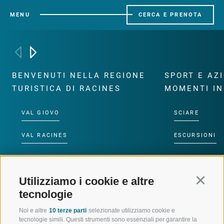
MENU
CERCA E PRENOTA
BENVENUTI NELLA REGIONE
SPORT E AZ
TURISTICA DI RACINES
MOMENTI IN
VAL GIOVO
SCIARE
VAL RACINES
ESCURSIONI
VAL RIDANNA
ALTA MONTA
Utilizziamo i cookie e altre
Continu
IMPIANTI DI RISALITA
BIKE
tecnologie
SCUOLA DI SCI RACINES
FONDO
Noi e altre
10 terze parti
selezionate utilizziamo cookie e
tecnologie simili. Questi strumenti sono essenziali per garantire la