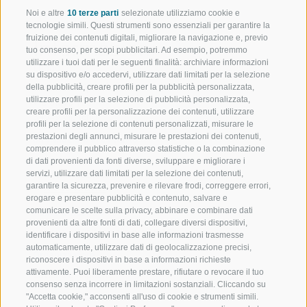
Noi e altre
10 terze parti
selezionate utilizziamo cookie e
tecnologie simili. Questi strumenti sono essenziali per garantire la
fruizione dei contenuti digitali, migliorare la navigazione e, previo
Informazioni
tuo consenso, per scopi pubblicitari. Ad esempio, potremmo
utilizzare i tuoi dati per le seguenti finalità: archiviare informazioni
Luogo
su dispositivo e/o accedervi, utilizzare dati limitati per la selezione
Latteria di Vipiteno
della pubblicità, creare profili per la pubblicità personalizzata,
utilizzare profili per la selezione di pubblicità personalizzata,
Via Giovo 108
creare profili per la personalizzazione dei contenuti, utilizzare
39049 Vipiteno
profili per la selezione di contenuti personalizzati, misurare le
prestazioni degli annunci, misurare le prestazioni dei contenuti,
Informazioni di contatto
comprendere il pubblico attraverso statistiche o la combinazione
T
di dati provenienti da fonti diverse, sviluppare e migliorare i
info@latteria-vipiteno.it
servizi, utilizzare dati limitati per la selezione dei contenuti,
garantire la sicurezza, prevenire e rilevare frodi, correggere errori,
Al sito Internet
erogare e presentare pubblicità e contenuto, salvare e
comunicare le scelte sulla privacy, abbinare e combinare dati
Punto d'incontro
provenienti da altre fonti di dati, collegare diversi dispositivi,
Latteria di Vipiteno alle ore 15.00
identificare i dispositivi in base alle informazioni trasmesse
automaticamente, utilizzare dati di geolocalizzazione precisi,
Organizzatore
riconoscere i dispositivi in base a informazioni richieste
attivamente. Puoi liberamente prestare, rifiutare o revocare il tuo
Latteria di Vipiteno
consenso senza incorrere in limitazioni sostanziali. Cliccando su
"Accetta cookie," acconsenti all'uso di cookie e strumenti simili.
How to find us