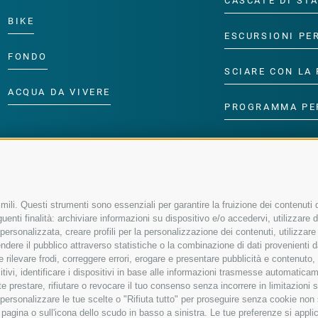
CASCATE DI ST
BIKE
ESCURSIONI PE
FONDO
SCIARE CON LA 
ACQUA DA VIVERE
PROGRAMMA PE
ili. Questi strumenti sono essenziali per garantire la fruizione dei contenuti d
enti finalità: archiviare informazioni su dispositivo e/o accedervi, utilizzare dati
à personalizzata, creare profili per la personalizzazione dei contenuti, utilizzare
ere il pubblico attraverso statistiche o la combinazione di dati provenienti da f
 e rilevare frodi, correggere errori, erogare e presentare pubblicità e contenuto
sitivi, identificare i dispositivi in base alle informazioni trasmesse automaticam
e prestare, rifiutare o revocare il tuo consenso senza incorrere in limitazioni 
r personalizzare le tue scelte o "Rifiuta tutto" per proseguire senza cookie no
agina o sull'icona dello scudo in basso a sinistra. Le tue preferenze si applic