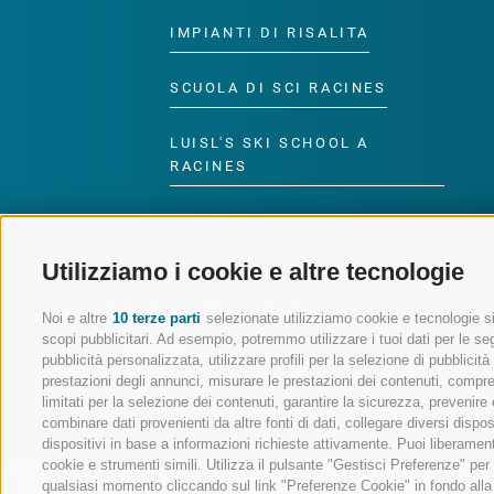
IMPIANTI DI RISALITA
SCUOLA DI SCI RACINES
LUISL'S SKI SCHOOL A
RACINES
Utilizziamo i cookie e altre tecnologie
SEGUICI SUI SOCIAL
Noi e altre
10 terze parti
selezionate utilizziamo cookie e tecnologie sim
scopi pubblicitari. Ad esempio, potremmo utilizzare i tuoi dati per le segu
pubblicità personalizzata, utilizzare profili per la selezione di pubblicit
prestazioni degli annunci, misurare le prestazioni dei contenuti, comprend
limitati per la selezione dei contenuti, garantire la sicurezza, prevenire
combinare dati provenienti da altre fonti di dati, collegare diversi dispo
dispositivi in base a informazioni richieste attivamente. Puoi liberament
cookie e strumenti simili. Utilizza il pulsante "Gestisci Preferenze" pe
qualsiasi momento cliccando sul link "Preferenze Cookie" in fondo alla p